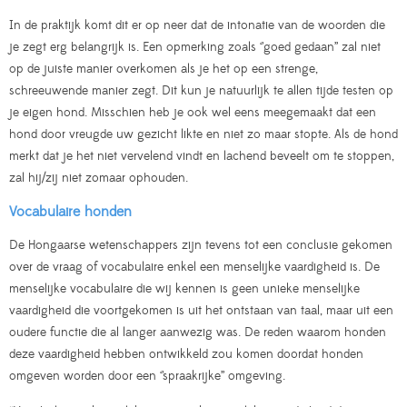
In de praktijk komt dit er op neer dat de intonatie van de woorden die
je zegt erg belangrijk is. Een opmerking zoals ‘’goed gedaan’’ zal niet
op de juiste manier overkomen als je het op een strenge,
schreeuwende manier zegt. Dit kun je natuurlijk te allen tijde testen op
je eigen hond. Misschien heb je ook wel eens meegemaakt dat een
hond door vreugde uw gezicht likte en niet zo maar stopte. Als de hond
merkt dat je het niet vervelend vindt en lachend beveelt om te stoppen,
zal hij/zij niet zomaar ophouden.
Vocabulaire honden
De Hongaarse wetenschappers zijn tevens tot een conclusie gekomen
over de vraag of vocabulaire enkel een menselijke vaardigheid is. De
menselijke vocabulaire die wij kennen is geen unieke menselijke
vaardigheid die voortgekomen is uit het ontstaan van taal, maar uit een
oudere functie die al langer aanwezig was. De reden waarom honden
deze vaardigheid hebben ontwikkeld zou komen doordat honden
omgeven worden door een ‘’spraakrijke’’ omgeving.