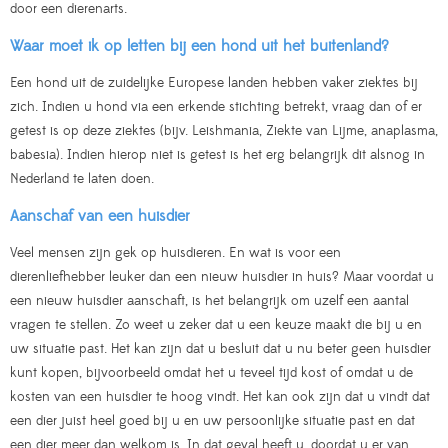
door een dierenarts.
Waar moet ik op letten bij een hond uit het buitenland?
Een hond uit de zuidelijke Europese landen hebben vaker ziektes bij
zich. Indien u hond via een erkende stichting betrekt, vraag dan of er
getest is op deze ziektes (bijv. Leishmania, Ziekte van Lijme, anaplasma,
babesia). Indien hierop niet is getest is het erg belangrijk dit alsnog in
Nederland te laten doen.
Aanschaf van een huisdier
Veel mensen zijn gek op huisdieren. En wat is voor een
dierenliefhebber leuker dan een nieuw huisdier in huis? Maar voordat u
een nieuw huisdier aanschaft, is het belangrijk om uzelf een aantal
vragen te stellen. Zo weet u zeker dat u een keuze maakt die bij u en
uw situatie past. Het kan zijn dat u besluit dat u nu beter geen huisdier
kunt kopen, bijvoorbeeld omdat het u teveel tijd kost of omdat u de
kosten van een huisdier te hoog vindt. Het kan ook zijn dat u vindt dat
een dier juist heel goed bij u en uw persoonlijke situatie past en dat
een dier meer dan welkom is. In dat geval heeft u, doordat u er van