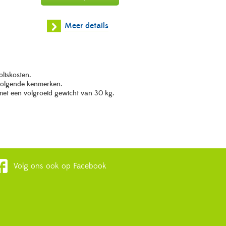
Meer details
oliskosten.
 volgende kenmerken.
 met een volgroeid gewicht van 30 kg.
Volg ons ook op Facebook