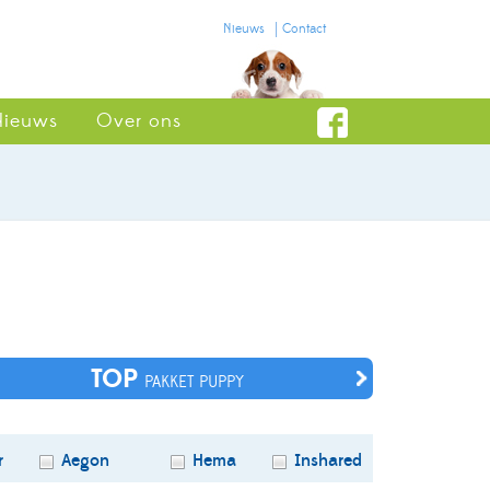
Nieuws
Contact
Nieuws
Over ons
TOP
PAKKET PUPPY
r
Aegon
Hema
Inshared