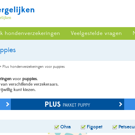
rgelijken
elijken
ijk hondenverzekeringen
Veelgestelde vragen
ppies
»
Plus hondenverzekeringen voor puppies
eringen
voor
puppies
.
 van verschillende verzekeraars.
ijwillig kunt kiezen.
PLUS
PAKKET PUPPY
Ohra
Figopet
Petsecu