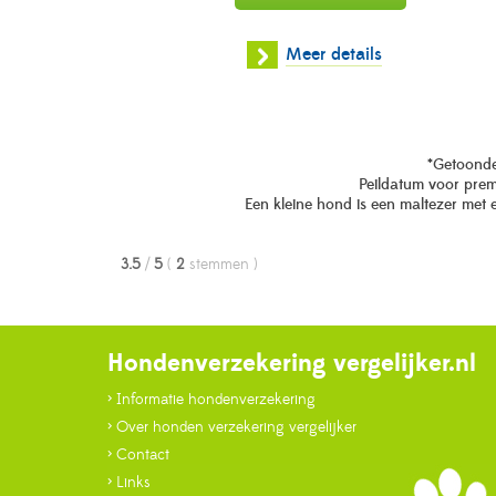
Meer details
*Getoonde 
Peildatum voor prem
Een kleine hond is een maltezer met 
3.5
/
5
(
2
stemmen
)
Hondenverzekering vergelijker.nl
> Informatie hondenverzekering
> Over honden verzekering vergelijker
> Contact
> Links