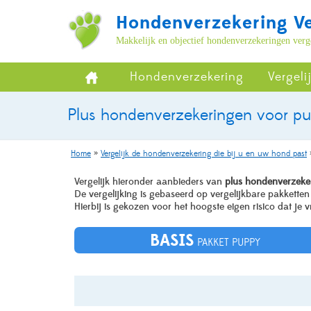
Hondenverzekering Ve
Makkelijk en objectief hondenverzekeringen verg
Hondenverzekering
Vergel
Plus hondenverzekeringen voor pu
Home
»
Vergelijk de hondenverzekering die bij u en uw hond past
Vergelijk hieronder aanbieders van
plus hondenverzek
De vergelijking is gebaseerd op vergelijkbare pakketten
Hierbij is gekozen voor het hoogste eigen risico dat je vr
BASIS
PAKKET PUPPY