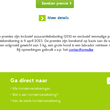
Bereken premie
Meer details
premies zijn inclusief assurantiebelasting (21%) en exclusief eenmalige p
ieberekening is 9 april 2023. De premies zijn berekend op basis van de
een volgroeid gewicht van 5 kg, een grote hond is een labrador retriever
Bij opmerkingen gebruik s.v.p. het
contactformulier
Ga direct naar
> Alle hondenverzekeringen
> Wat is een hondenverzekering?
> Kies de beste hondenverzekering